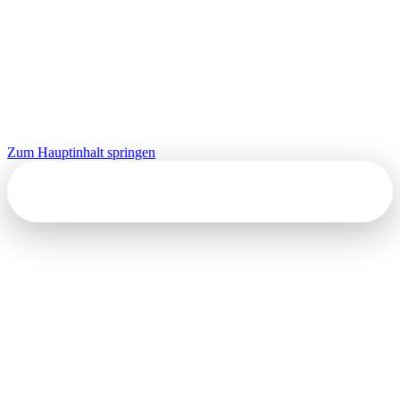
Zum Hauptinhalt springen
Kontakt
Blog
Fachwissen und Impulse aus der Elementarpädagogik
Alle
Eltern
Fachkräfte
Einrichtungen
20. Juli 2026