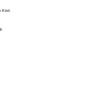
s Kind.
g.